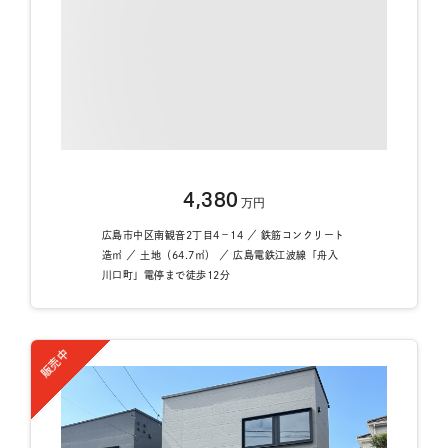
4,380
万円
広島市中区南観音2丁目4－14 ／ 鉄筋コンクリート
造㎡ ／ 土地（64.7㎡） ／ 広島電鉄江波線「舟入
川口町」電停まで徒歩12分
販売中