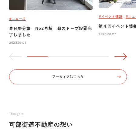
#イベント情報
,
#ニュ
#ニュース
第４回イベント情
春日野分譲 No2号棟 薪ストーブ設置完
2023.08.27
了しました
2023.09.01
アーカイブはこちら
Thoughts
可部街道不動産の想い