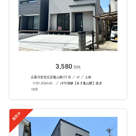
3,580
万円
広島市安佐北区亀山南3丁目 ／ ㎡ ／ 土地
（101.02㎡㎡） ／ JR可部線【あき亀山駅】徒歩
10分
販売中