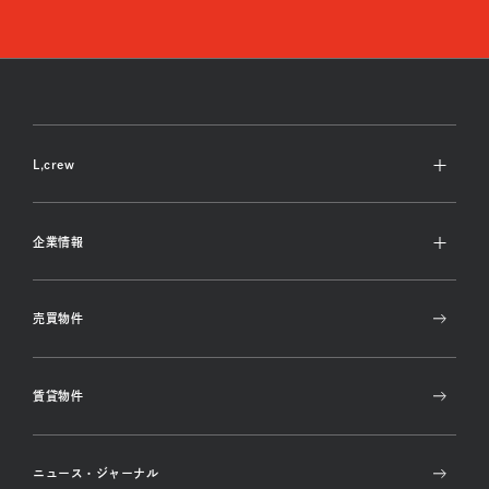
L,crew
L,crewの魅力
企業情報
施工実例
L,crewブランド
私たちのVision
売買物件
ショールーム
代表あいさつ
会社概要
賃貸物件
アクセス
ニュース・ジャーナル