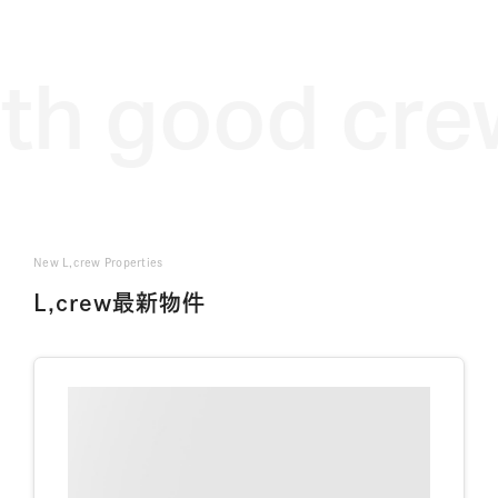
h good crew.
New L,crew Properties
L,crew最新物件