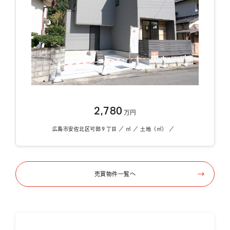
2,780
万円
広島市安佐北区可部９丁目 ／ ㎡ ／ 土地（㎡） ／
売買物件一覧へ